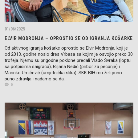
01/06/2025
ELVIR MODRONJA – OPROSTIO SE OD IGRANJA KOŠARKE
Od aktivnog igranja košarke oprostio se Elvir Modronja, koji je
od 2013. godine nosio dres Vrbasa sa kojim je osvojio preko 30
trofeja. Njemu su prigodne poklone predali Vlado Švraka (loptu
sa potpisima saigrača), Biljana Nedić (pribor za pecanje) i
Marinko Umičević (umjetnička slika). SKK BIH mu želi puno
puno zdravlja i nadamo se da...
0