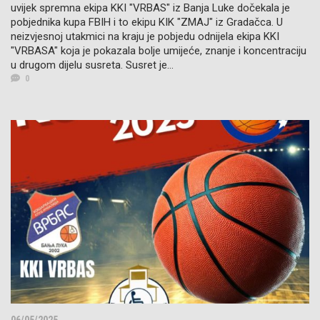
uvijek spremna ekipa KKI "VRBAS" iz Banja Luke dočekala je
pobjednika kupa FBIH i to ekipu KIK "ZMAJ" iz Gradačca. U
neizvjesnoj utakmici na kraju je pobjedu odnijela ekipa KKI
"VRBASA" koja je pokazala bolje umijeće, znanje i koncentraciju
u drugom dijelu susreta. Susret je...
0
06/05/2025