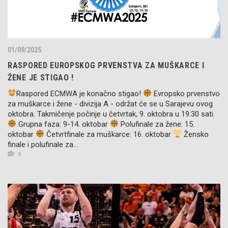
01/09/2025
RASPORED EUROPSKOG PRVENSTVA ZA MUŠKARCE I
ŽENE JE STIGAO !
Raspored ECMWA je konačno stigao!
Evropsko prvenstvo
za muškarce i žene - divizija A - održat će se u Sarajevu ovog
oktobra. Takmičenje počinje u četvrtak, 9. oktobra u 19:30 sati.
Grupna faza: 9-14. oktobar
Polufinale za žene: 15.
oktobar
Četvrtfinale za muškarce: 16. oktobar
Žensko
finale i polufinale za...
0