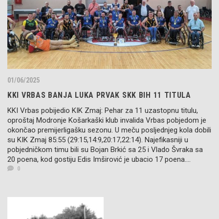
01/06/2025
KKI VRBAS BANJA LUKA PRVAK SKK BIH 11 TITULA
KKI Vrbas pobijedio KIK Zmaj: Pehar za 11 uzastopnu titulu,
oproštaj Modronje Košarkaški klub invalida Vrbas pobjedom je
okončao premijerligašku sezonu. U meču posljednjeg kola dobili
su KIK Zmaj 85:55 (29:15,14:9,20:17,22:14). Najefikasniji u
pobjedničkom timu bili su Bojan Brkić sa 25 i Vlado Švraka sa
20 poena, kod gostiju Edis Imširović je ubacio 17 poena....
0