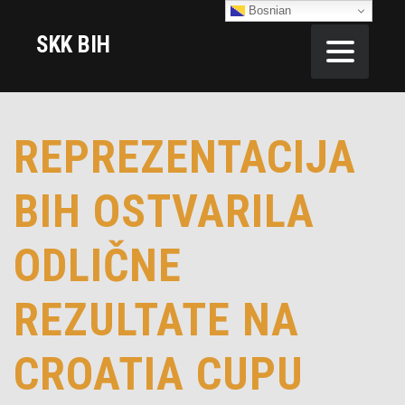
Bosnian
SKK BIH
REPREZENTACIJA
BIH OSTVARILA
ODLIČNE
REZULTATE NA
CROATIA CUPU