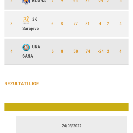
2
BOSNA
7
9
65
89
-24
2
5
3K
3
6
8
77
81
-4
2
4
Sarajevo
UNA
4
6
8
50
74
-24
2
4
SANA
REZULTATI LIGE
24/03/2022