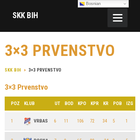
Bosnian
SKK BIH
3×3 PRVENSTVO
SKK BIH
>
3×3 PRVENSTVO
3×3 Prvenstvo
POZ
KLUB
UT
BOD
KPO
KPR
KR
POB
IZG
1
VRBAS
6
11
106
72
34
5
1