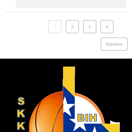
1
2
3
4
Sljedeća