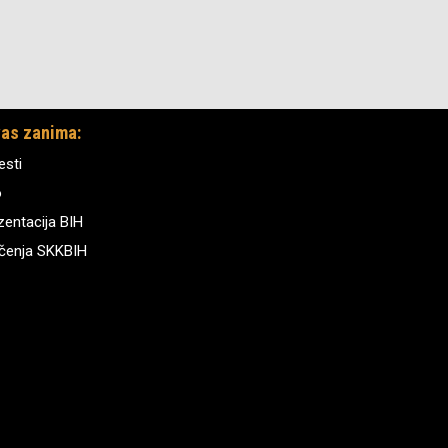
as zanima:
esti
o
zentacija BIH
čenja SKKBIH