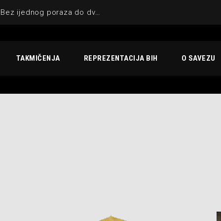
KIK UNA-SANA BIHAĆ : Bez ijednog poraza do dvostruke krune
TAKMIČENJA
REPREZENTACIJA BIH
O SAVEZU