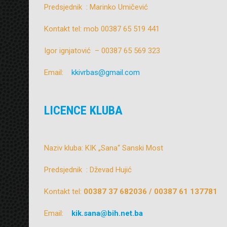
Predsjednik : Marinko Umičević
Kontakt tel: mob 00387 65 519 441
Igor ignjatović – 00387 65 569 323
Email:
kkivrbas@gmail.com
LICENCE KLUBA
Naziv kluba: KIK „Sana“ Sanski Most
Predsjednik : Dževad Hujić
Kontakt tel:
00387 37 682036 / 00387 61 137781
Email:
kik.sana@bih.net.ba