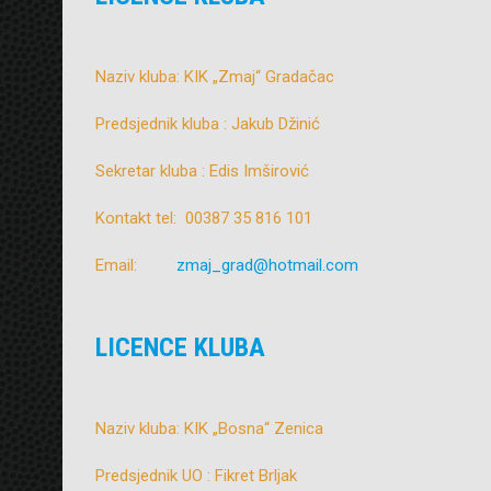
Naziv kluba: KIK „Zmaj“ Gradačac
Predsjednik kluba : Jakub Džinić
Sekretar kluba : Edis Imširović
Kontakt tel: 00387 35 816 101
Email:
zmaj_grad@hotmail.com
LICENCE KLUBA
Naziv kluba: KIK „Bosna“ Zenica
Predsjednik UO : Fikret Brljak