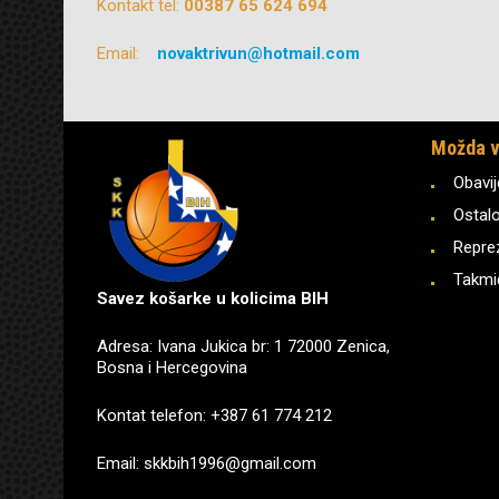
Kontakt tel:
00387 65 624 694
Email:
novaktrivun@hotmail.com
Možda v
Obavij
Ostal
Repre
Takmi
Savez košarke u kolicima BIH
Adresa: Ivana Jukica br: 1 72000 Zenica,
Bosna i Hercegovina
Kontat telefon: +387 61 774 212
Email: skkbih1996@gmail.com