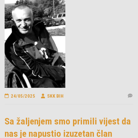
24/05/2025
SKK BIH
Sa žaljenjem smo primili vijest da
nas je napustio izuzetan član