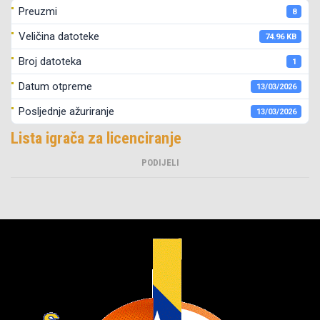
Preuzmi
8
Veličina datoteke
74.96 KB
Broj datoteka
1
Datum otpreme
13/03/2026
Posljednje ažuriranje
13/03/2026
Lista igrača za licenciranje
PODIJELI