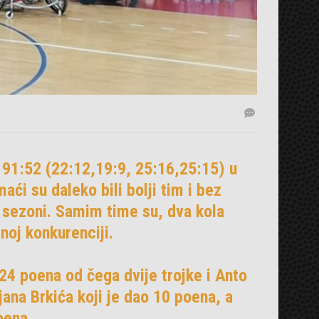
j 91:52 (22:12,19:9, 25:16,25:15) u
ći su daleko bili bolji tim i bez
 sezoni. Samim time su, dva kola
tnoj konkurenciji.
 24 poena od čega dvije trojke i Anto
jana Brkića koji je dao 10 poena, a
oena.