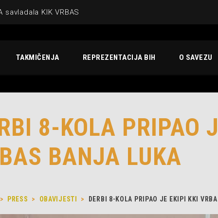
A savladala KIK VRBAS
TAKMIČENJA
REPREZENTACIJA BIH
O SAVEZU
RBI 8-KOLA PRIPAO J
BAS BANJA LUKA
>
PRESS
>
OBAVIJESTI
>
DERBI 8-KOLA PRIPAO JE EKIPI KKI VRB