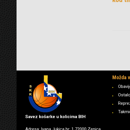
Možda v
Obavij
Ostal
Repre
Takmi
Savez košarke u kolicima BIH
Adresa: Ivana Jukica br: 1 72000 Zenica,