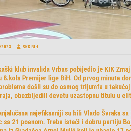
/2023
SKK BIH
aški klub invalida Vrbas pobijedio je KIK Zma
u 8.kola Premijer lige BiH. Od prvog minuta doma
problema došli su do osmog trijumfa u tekućoj
kraja, obezbijedili devetu uzastopnu titulu u eli
njalučana najefikasniji su bili Vlado Švraka sa
 sa 21 poenom. Treba istaći i dobru partiju Bo
ma iz Gradačca Arnel Mulić koji je ubacio 17 p