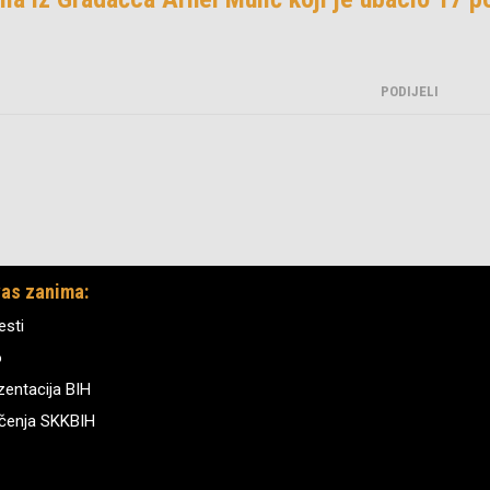
PODIJELI
as zanima:
esti
o
zentacija BIH
čenja SKKBIH