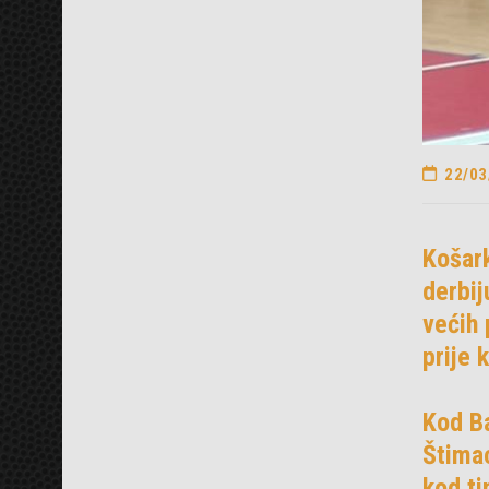
22/03
Košark
derbij
većih 
prije 
Kod Ba
Štimac
kod ti