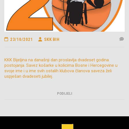
23/10/2021
SKK BIH
KKK Bijeljina na današnji dan proslavlja dvadeset godina
postojanja. Savez košarke u kolicima Bosne i Hercegovine u
svoje ime i u ime svih ostalih klubova članova saveza želi
uspješan dvadeseti jubilej.
PODIJELI