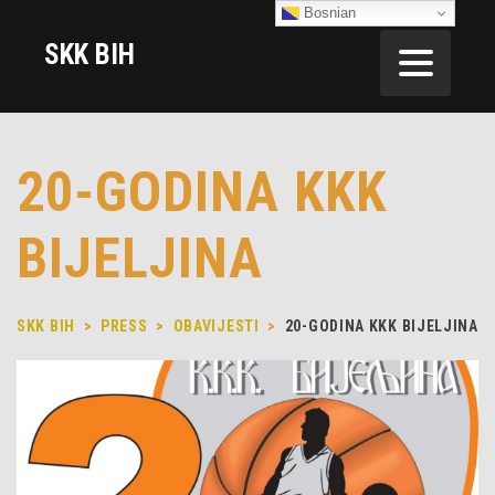
Bosnian
SKK BIH
20-GODINA KKK
BIJELJINA
SKK BIH
>
PRESS
>
OBAVIJESTI
>
20-GODINA KKK BIJELJINA