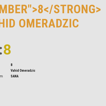
MBER">8</STRONG>
HID OMERADZIC
:
8
8
Vahid Omeradzic
im
SANA