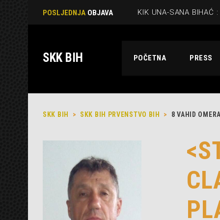
POSLJEDNJA
OBJAVA
SKK BIH
POČETNA
PRESS
SKK BIH
>
SKK BIH PRVENSTVO BIH
>
8
VAHID OMERA
<S
CL
PL