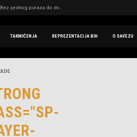
KIK UNA-SANA BIHAĆ : Bez ijednog poraza do dvostruke krune
TAKMIČENJA
REPREZENTACIJA BIH
O SAVEZU
DZIC
TRONG
ASS="SP-
AYER-