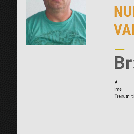
NU
VA
Br
#
Ime
Trenutni t