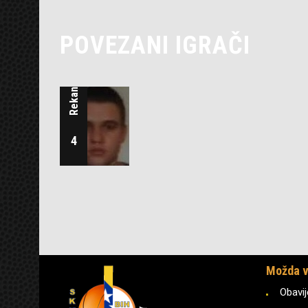
POVEZANI IGRAČI
Rekanović Ramo
4
Možda v
Obavij