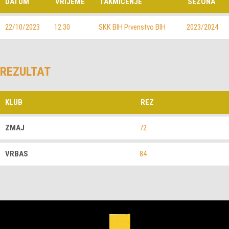
DATUM
VRIJEME
TAKMIČENJE
SEZONA
22/10/2023
12:30
SKK BIH Prvenstvo BIH
2023/2024
REZULTAT
KLUB
REZ
ZMAJ
72
VRBAS
84