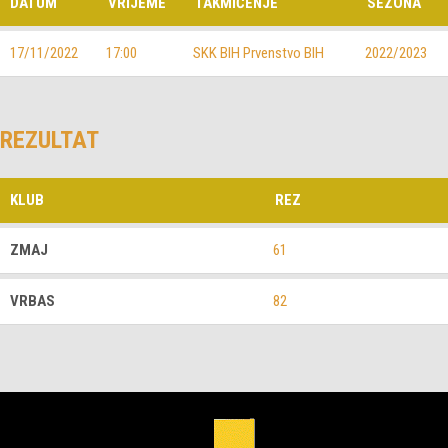
DATUM
VRIJEME
TAKMIČENJE
SEZONA
17/11/2022
17:00
SKK BIH Prvenstvo BIH
2022/2023
REZULTAT
KLUB
REZ
ZMAJ
61
VRBAS
82