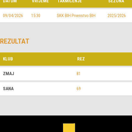
DATUM
VRIJEME
TAKMIČENJE
SEZONA
09/04/2026
15:30
SKK BIH Prvenstvo BIH
2025/2026
REZULTAT
KLUB
REZ
ZMAJ
81
SANA
69