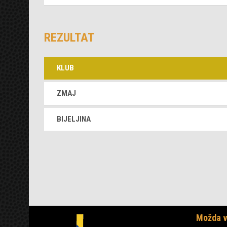
REZULTAT
KLUB
ZMAJ
BIJELJINA
Možda v