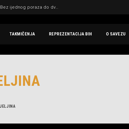
KIK UNA-SANA BIHAĆ : Bez ijednog poraza do dvostruke krune
TAKMIČENJA
REPREZENTACIJA BIH
O SAVEZU
ELJINA
IJELJINA