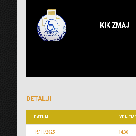
KIK ZMAJ
DETALJI
DATUM
VRIJEM
15/11/2025
14:30