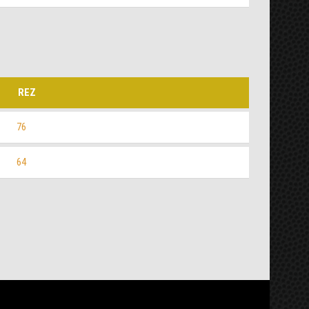
REZ
76
64