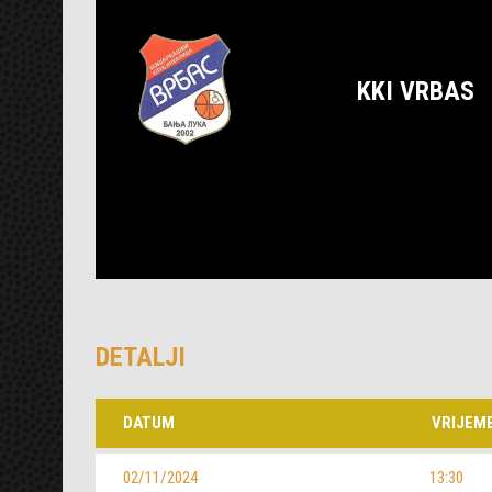
KKI VRBAS
DETALJI
DATUM
VRIJEM
02/11/2024
13:30