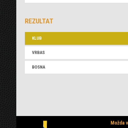
REZULTAT
KLUB
VRBAS
BOSNA
Možda v