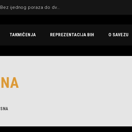
KIK UNA-SANA BIHAĆ : Bez ijednog poraza do dvostruke krune
TAKMIČENJA
REPREZENTACIJA BIH
O SAVEZU
SNA
OSNA