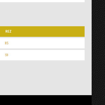
REZ
85
59