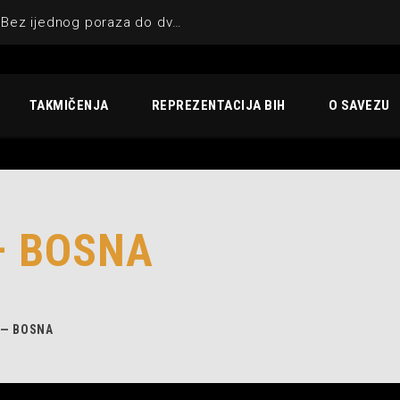
KIK UNA-SANA BIHAĆ : Bez ijednog poraza do dvostruke krune
TAKMIČENJA
REPREZENTACIJA BIH
O SAVEZU
— BOSNA
 — BOSNA