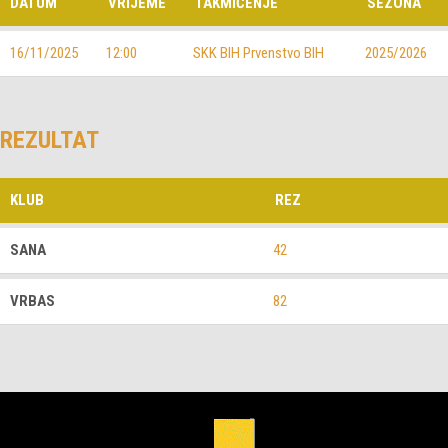
DATUM
VRIJEME
TAKMIČENJE
SEZONA
16/11/2025
12:00
SKK BIH Prvenstvo BIH
2025/2026
REZULTAT
KLUB
REZ
SANA
42
VRBAS
82