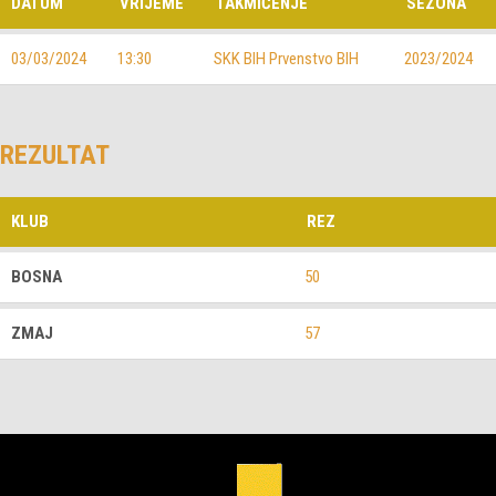
DATUM
VRIJEME
TAKMIČENJE
SEZONA
03/03/2024
13:30
SKK BIH Prvenstvo BIH
2023/2024
REZULTAT
KLUB
REZ
BOSNA
50
ZMAJ
57