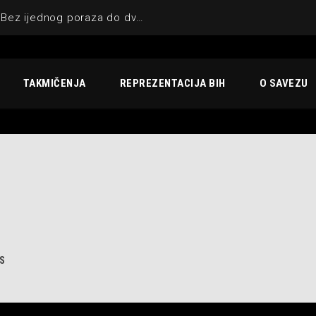
KIK UNA-SANA BIHAĆ : Bez ijednog poraza do dvostruke krune
TAKMIČENJA
REPREZENTACIJA BIH
O SAVEZU
S