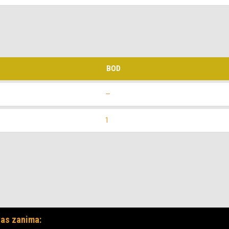
BOD
—
1
as zanima: