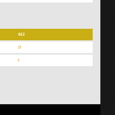
REZ
20
0