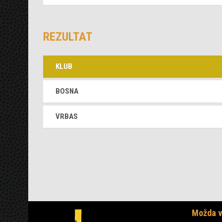
REZULTAT
KLUB
BOSNA
VRBAS
Možda v