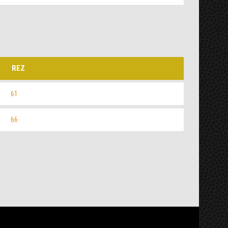
REZ
61
66