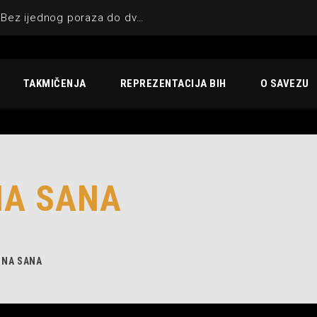
KIK UNA-SANA BIHAĆ : Bez ijednog poraza do dvostruke krune
TAKMIČENJA
REPREZENTACIJA BIH
O SAVEZU
NA SANA
UNA SANA