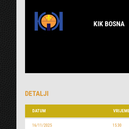
KIK BOSNA
DETALJI
DATUM
VRIJEM
16/11/2025
15:30