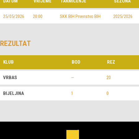
DATUM
VRIJEME
TAKMIČENJE
SEZONA
25/05/2026
20:00
SKK BIH Prvenstvo BIH
2025/2026
REZULTAT
KLUB
BOD
REZ
VRBAS
—
20
BIJELJINA
1
0