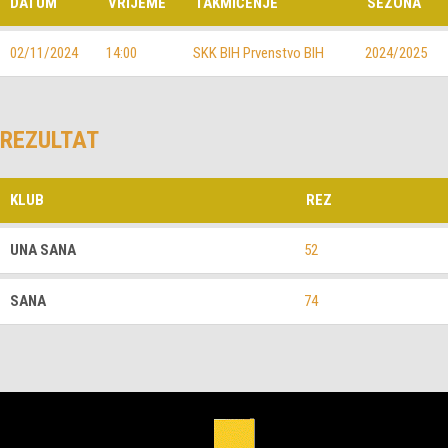
DATUM
VRIJEME
TAKMIČENJE
SEZONA
02/11/2024
14:00
SKK BIH Prvenstvo BIH
2024/2025
REZULTAT
KLUB
REZ
UNA SANA
52
SANA
74