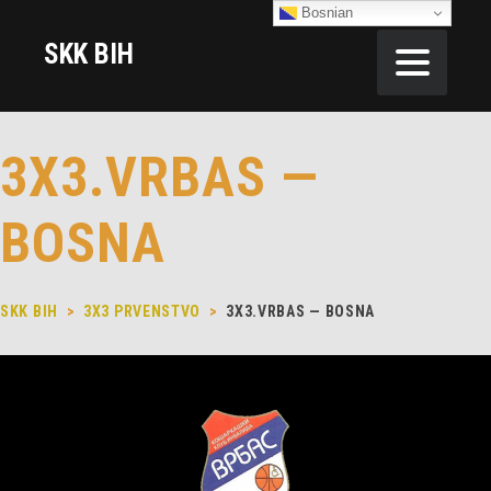
Bosnian
SKK BIH
3X3.VRBAS —
BOSNA
SKK BIH
>
3X3 PRVENSTVO
>
3X3.VRBAS — BOSNA