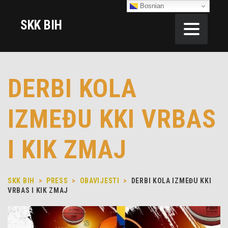
Bosnian
SKK BIH
DERBI KOLA
IZMEĐU KKI VRBAS
I KIK ZMAJ
SKK BIH
>
PRESS
>
OBAVIJESTI
>
DERBI KOLA IZMEĐU KKI
VRBAS I KIK ZMAJ