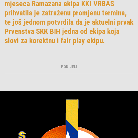
mjeseca Ramazana ekipa KKI VRBAS
prihvatila je zatraženu promjenu termina,
te još jednom potvrdila da je aktuelni prvak
Prvenstva SKK BIH jedna od ekipa koja
slovi za korektnu i fair play ekipu.
PODIJELI